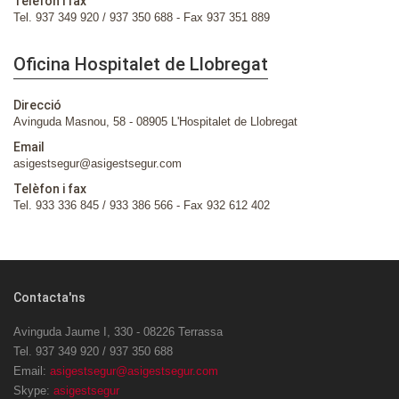
Telèfon i fax
Tel. 937 349 920 / 937 350 688 - Fax 937 351 889
Oficina Hospitalet de Llobregat
Direcció
Avinguda Masnou, 58 - 08905 L'Hospitalet de Llobregat
Email
asigestsegur@asigestsegur.com
Telèfon i fax
Tel. 933 336 845 / 933 386 566 - Fax 932 612 402
Contacta'ns
Avinguda Jaume I, 330 - 08226 Terrassa
Tel. 937 349 920 / 937 350 688
Email:
asigestsegur@asigestsegur.com
Skype:
asigestsegur