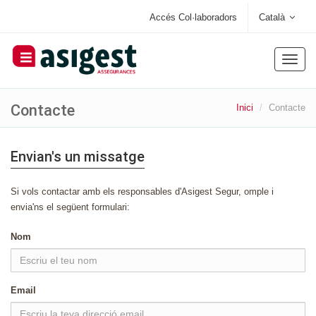
Accés Col·laboradors
Català
Toggle
naviga
Contacte
Inici
Contacte
Envian's un missatge
Si vols contactar amb els responsables d'Asigest Segur, omple i
envia'ns el següent formulari:
Nom
Email