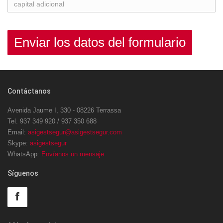
Contáctanos
Avenida Jaume I, 330 - 08226 Terrassa
Tel. 937 349 920 / 937 350 688
Email:
asigestsegur@asigestsegur.com
Skype:
asigestsegur
WhatsApp:
Envíanos un mensaje
Síguenos